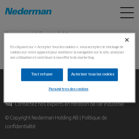
Menu principal
Produits
*
En cliquant sur « Accepter tous les cookies », vous acceptez le stockage de
cookies sur votre appareil pour améliorer la navigation sur le site, analyser
Impossible de trouver le produit
son utilisation et contribuer à nos efforts de marketing.
Tout refuser
Autoriser tous les cookies
Paramètres des cookies
Contactez nos experts en filtration de l'air industriel
© Copyright Nederman Holding AB |
Politique de
confidentialité