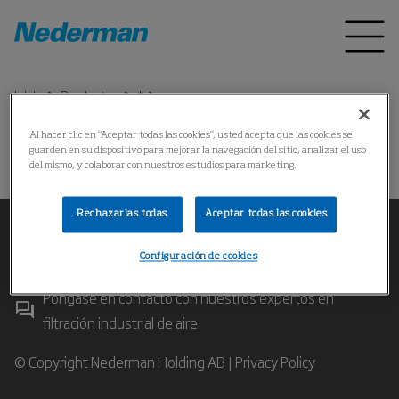
Inicio
Productos
*
Al hacer clic en “Aceptar todas las cookies”, usted acepta que las cookies se
guarden en su dispositivo para mejorar la navegación del sitio, analizar el uso
No se puede encontrar el producto
del mismo, y colaborar con nuestros estudios para marketing.
Rechazarlas todas
Aceptar todas las cookies
Configuración de cookies
Póngase en contacto con nuestros expertos en
filtración industrial de aire
© Copyright Nederman Holding AB |
Privacy Policy