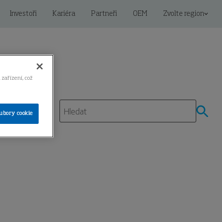
Investoři
Kariéra
Partneři
OEM
Zvolte region
 zařízení, což
ubory cookie