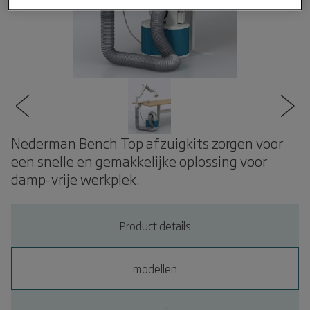
Nederman Bench Top afzuigkits zorgen voor
een snelle en gemakkelijke oplossing voor
damp-vrije werkplek.
Product details
modellen