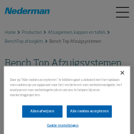
Home
Producten
Afzuigarmen, kappen en tafels
BenchTop afzuigkits
Bench Top Afzuigsystemen
Bench Top Afzuigsystemen
Door op “Alle cookies accepteren” te klikken gaat u akkoord met het opslaan
van cookies op uw apparaat voor het verbeteren van websitenavigatie, het
analyseren van websitegebruik en om ons te helpen bij onze
marketingprojecten.
Alles afwijzen
Alle cookies accepteren
Cookie-instellingen