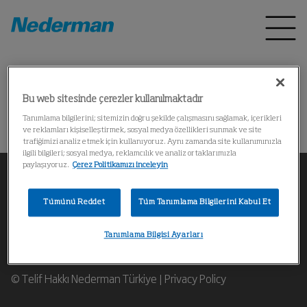
Home
Ürünler
*
Bu web sitesinde çerezler kullanılmaktadır
操作失败
Tanımlama bilgilerini; sitemizin doğru şekilde çalışmasını sağlamak, içerikleri
ve reklamları kişiselleştirmek, sosyal medya özellikleri sunmak ve site
trafiğimizi analiz etmek için kullanıyoruz. Aynı zamanda site kullanımınızla
ilgili bilgileri; sosyal medya, reklamcılık ve analiz ortaklarımızla
paylaşıyoruz.
Çerez Politikamızı inceleyin
Tümünü Reddet
Tüm Tanımlama Bilgilerini Kabul Et
Bir Nederman endüstriyel hava filtreleme uzmanıyla
Tanımlama Bilgisi Ayarları
iletişime geçin
© Telif Hakkı Nederman Türkiye |
Privacy Policy