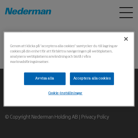
Hem
Produkter
*
Genom att klicka på "acceptera alla cookies" samtycker du till lagring av
cookies på din enhet för att förbättra navigeringen på webbplatsen,
操作失败
analysera webbplatsens användning och bistå i våra
marknadsföringsinsatser.
Avvisa alla
Acceptera alla cookies
Cookie-inställningar
Kontakta våra experter på industriell luftrening
© Copyright Nederman Holding AB |
Privacy Policy