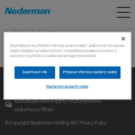
Domů
Výrobky
*
Když kliknete na „Přijmout všechny soubory cookie“, poskytnete tím souhlas
k jejich ukládání na vašem zařízení, což pomáhá s navigací na stránce, s
Došlo k chybě.
analýzou využití dat a s našimi marketingovými snahami.
Zamítnout vše
Přijmout všechny soubory cookie
Nastavení souborů cookie
Kontaktujte naše experty na průmyslovou
vzduchovou filtraci
© Copyright Nederman Holding AB |
Privacy Policy