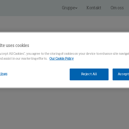
Gruppe
Kontakt
Om oss
ite uses cookies
Accept All Cookies”, you agree to the storing of cookies on your device to enhance site navig
nd assist in our marketing efforts.
Our Cookie Policy
koblede løsninger
Service
Kunnskapssenter
tings
Reject All
Accept 