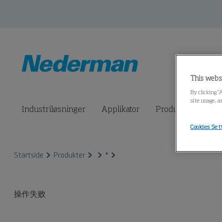
This webs
By clicking “
site usage, a
Industriløsninger
Applikator
Produkter
Til
Cookies Set
Startside
Produkter
*
操作失败