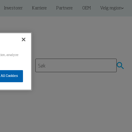
Investorer
Karriere
Partnere
OEM
Velg region
ation, analyze
All Cookies