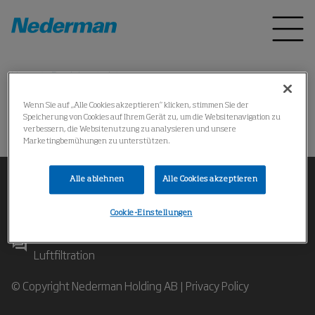
Home
Produkte
*
Wenn Sie auf „Alle Cookies akzeptieren“ klicken, stimmen Sie der
Speicherung von Cookies auf Ihrem Gerät zu, um die Websitenavigation zu
Produkt nicht gefunden
verbessern, die Websitenutzung zu analysieren und unsere
Marketingbemühungen zu unterstützen.
Alle ablehnen
Alle Cookies akzeptieren
Cookie-Einstellungen
Kontaktieren Sie unsere Experten für industrielle
Luftfiltration
© Copyright Nederman Holding AB |
Privacy Policy