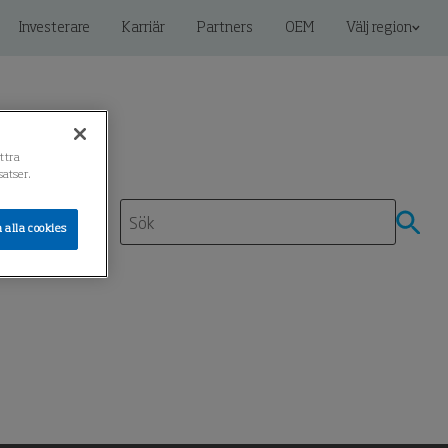
Investerare
Karriär
Partners
OEM
Välj region
ättra
atser.
 alla cookies