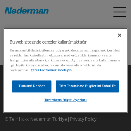
Home
Ürünler
*
Bu web sitesinde çerezler kullanılmaktadır
Could not find the product
Tanımlama bilgilerini; sitemizin doğru şekilde çalışmasını sağlamak, içerikleri
ve reklamları kişiselleştirmek, sosyal medya özellikleri sunmak ve site
trafiğimizi analiz etmek için kullanıyoruz. Aynı zamanda site kullanımınızla
ilgili bilgileri; sosyal medya, reklamcılık ve analiz ortaklarımızla
paylaşıyoruz.
Çerez Politikamızı inceleyin
Tümünü Reddet
Tüm Tanımlama Bilgilerini Kabul Et
Bir Nederman endüstriyel hava filtreleme uzmanıyla
Tanımlama Bilgisi Ayarları
iletişime geçin
© Telif Hakkı Nederman Türkiye |
Privacy Policy