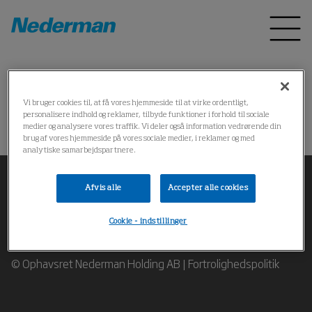
Home
Produkter
*
Vi bruger cookies til, at få vores hjemmeside til at virke ordentligt,
personalisere indhold og reklamer, tilbyde funktioner i forhold til sociale
Kunne ikke finde produktet
medier og analysere vores traffik. Vi deler også information vedrørende din
brug af vores hjemmeside på vores sociale medier, i reklamer og med
analytiske samarbejdspartnere.
Afvis alle
Accepter alle cookies
Cookie - indstillinger
Kontakt vores eksperter i industriel luftfiltrering
© Ophavsret Nederman Holding AB |
Fortrolighedspolitik