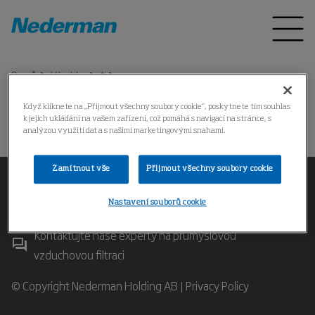
Domů
Výrobky
*
Když kliknete na „Přijmout všechny soubory cookie“, poskytnete tím souhlas
k jejich ukládání na vašem zařízení, což pomáhá s navigací na stránce, s
Produkt nebyl nalezen.
analýzou využití dat a s našimi marketingovými snahami.
Zamítnout vše
Přijmout všechny soubory cookie
Nastavení souborů cookie
Kontaktujte naše experty na průmyslovou
vzduchovou filtraci
© Copyright Nederman Holding AB |
Privacy Policy