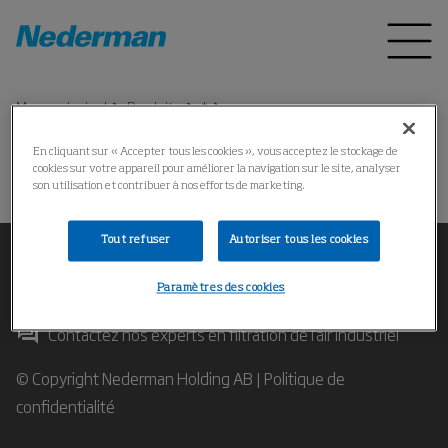
Menu principal
Produits
*
En cliquant sur « Accepter tous les cookies », vous acceptez le stockage de
cookies sur votre appareil pour améliorer la navigation sur le site, analyser
Impossible de trouver le produit
son utilisation et contribuer à nos efforts de marketing.
Tout refuser
Autoriser tous les cookies
Paramètres des cookies
Contactez nos experts en filtration de l'air industriel
© Copyright Nederman Holding AB |
Politique de
confidentialité