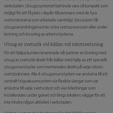
verkstaden. Utsugssystemet behövde vara så kompakt som
möjligt för att få plats i depån tillsammans med de fyra
svetsrobotarna som arbetade samtidigt. Dessutom får
utsugsanordningarna inte störa svetsprocessen eller under
lastning och lossning av arbetsstyckena.
Utsug av svetsrök vid källan vid robotsvetsning
För att hjälpa kunden levererade vår partner en lösning med
utsug av svetsrök direkt från källan med hjälp av ett speciellt
utsugsmunstycke som monterades direkt på varje robots
svetsbrännare. Alla 4 utsugsmunstycken var anslutna till ett
centralt högvakuumsystem via flexibla slangar som var
anslutna till varje svetsrobot och via rörledningar som
installerades under golvet och längs lokalens väggar för att
inte hindra någon aktivitet i verkstaden.
Hjärtat i systemet är Nederman FlexPak1000 som har