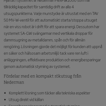
tillräcklig kapacitet för samtidig drift av alla 4
utsugspunkterna. Varje munstycke är utrustat med en TAV
50 MV-W-ventil för att automatiskt starta/stoppa utsuget
när en viss robot är i drift för att spara energi. Dessutom har
systemet SA-GW svängarmar med vertikala droppar för
dammsugning av metalldamm, spån och för allmän
rengöring. Lösningen gjorde det möjligt för kunden att uppnå
en säker och hälsosam arbetsmiljö tack vare ren luft i
anläggningen, effektivare produktion och energibesparingar
genom automatisk styrning av systemet.
Fördelar med en kompakt rökutsug från
Nederman
Komplett lösning som täcker alla tekniska aspekter
Utsug direkt vid källan
Energibesparingar med automatisk styrning