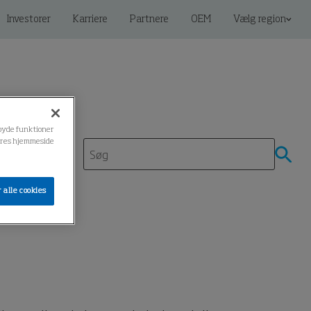
Investorer
Karriere
Partnere
OEM
Vælg region
ilbyde funktioner
 vores hjemmeside
denscenter
 alle cookies