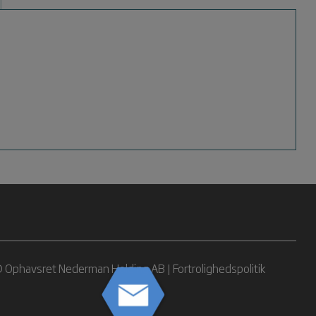
 Ophavsret Nederman Holding AB |
Fortrolighedspolitik