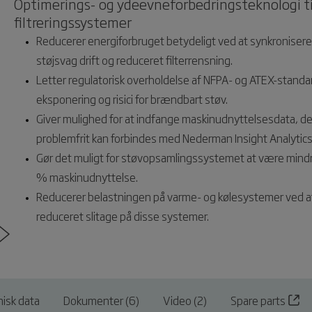
Optimerings- og ydeevneforbedringsteknologi til 
filtreringssystemer
Reducerer energiforbruget betydeligt ved at synkronise
støjsvag drift og reduceret filterrensning.
Letter regulatorisk overholdelse af NFPA- og ATEX-standard
eksponering og risici for brændbart støv.
Giver mulighed for at indfange maskinudnyttelsesdata, de
problemfrit kan forbindes med Nederman Insight Analytics t
Gør det muligt for støvopsamlingssystemet at være mindre 
% maskinudnyttelse.
Reducerer belastningen på varme- og kølesystemer ved at 
reduceret slitage på disse systemer.
nisk data
Dokumenter (6)
Video (2)
Spare parts