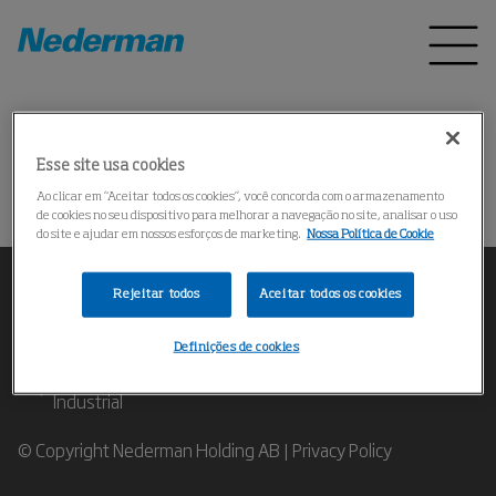
Pagina inicial
Produtos
*
Esse site usa cookies
Could not find the product
Ao clicar em “Aceitar todos os cookies”, você concorda com o armazenamento
de cookies no seu dispositivo para melhorar a navegação no site, analisar o uso
do site e ajudar em nossos esforços de marketing.
Nossa Política de Cookie
Rejeitar todos
Aceitar todos os cookies
Definições de cookies
Contate nossos Especialistas em Filtragem de Ar
Industrial
© Copyright Nederman Holding AB |
Privacy Policy