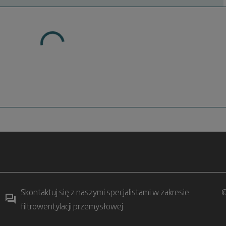
Skontaktuj się z naszymi specjalistami w zakresie
©
filtrowentylacji przemysłowej