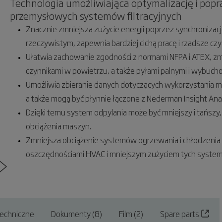
Technologia umożliwiająca optymalizację i popr
przemysłowych systemów filtracyjnych
Znacznie zmniejsza zużycie energii poprzez synchronizac
rzeczywistym, zapewnia bardziej cichą pracę i rzadsze czys
Ułatwia zachowanie zgodności z normami NFPA i ATEX, zm
czynnikami w powietrzu, a także pyłami palnymi i wybuch
Umożliwia zbieranie danych dotyczących wykorzystania m
a także mogą być płynnie łączone z Nederman Insight Analy
Dzięki temu system odpylania może być mniejszy i tańsz
obciążenia maszyn.
Zmniejsza obciążenie systemów ogrzewania i chłodzenia po
oszczędnościami HVAC i mniejszym zużyciem tych syste
echniczne
Dokumenty (8)
Film (2)
Spare parts