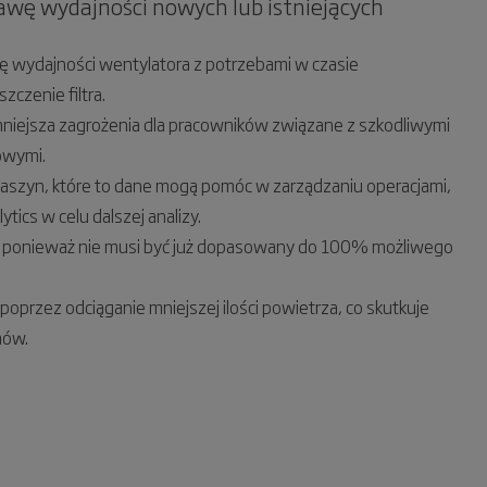
awę wydajności nowych lub istniejących
ję wydajności wentylatora z potrzebami w czasie
zczenie filtra.
niejsza zagrożenia dla pracowników związane z szkodliwymi
owymi.
aszyn, które to dane mogą pomóc w zarządzaniu operacjami,
tics w celu dalszej analizy.
y, ponieważ nie musi być już dopasowany do 100% możliwego
przez odciąganie mniejszej ilości powietrza, co skutkuje
mów.