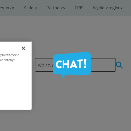
estorzy
Kariera
Partnerzy
OEM
Wybierz region
plików cookie
a strony i