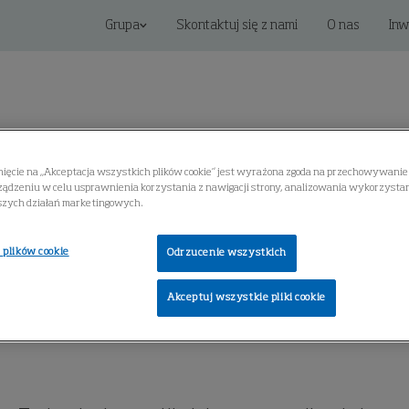
Grupa
Skontaktuj się z nami
O nas
Inw
nięcie na „Akceptacja wszystkich plików cookie” jest wyrażona zgoda na przechowywanie 
ądzeniu w celu usprawnienia korzystania z nawigacji strony, analizowania wykorzystani
Rozwiązania cyfrowe
Serwis
Centrum Wiedzy
szych działań marketingowych.
 plików cookie
Odrzucenie wszystkich
SAVE
Akceptuj wszystkie pliki cookie