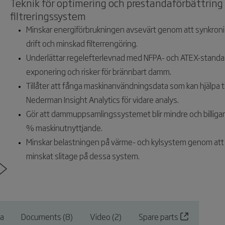
Teknik för optimering och prestandaförbättring fö
filtreringssystem
Minskar energiförbrukningen avsevärt genom att synkroni
drift och minskad filterrengöring.
Underlättar regelefterlevnad med NFPA- och ATEX-standarder
exponering och risker för brännbart damm.
Tillåter att fånga maskinanvändningsdata som kan hjälpa ti
Nederman Insight Analytics för vidare analys.
Gör att dammuppsamlingssystemet blir mindre och billigar
% maskinutnyttjande.
Minskar belastningen på värme- och kylsystem genom att dr
minskat slitage på dessa system.
ta
Documents (8)
Video (2)
Spare parts