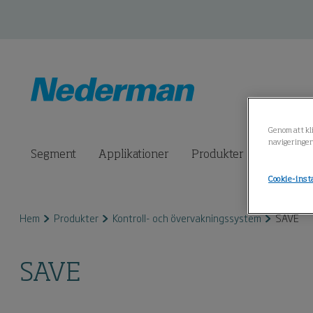
Genom att kli
navigeringen
Segment
Applikationer
Produkter
Anslutna
Cookie-inst
Hem
Produkter
Kontroll- och övervakningssystem
SAVE
SAVE