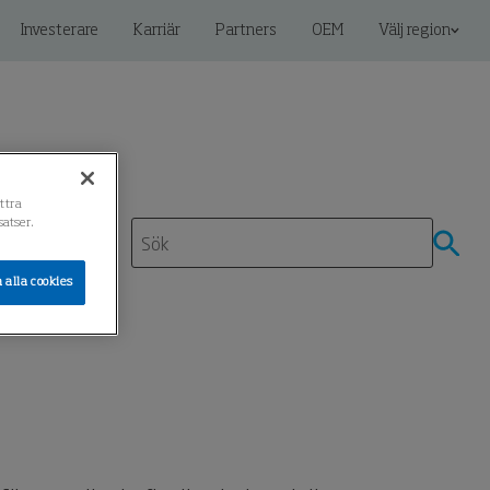
Investerare
Karriär
Partners
OEM
Välj region
ättra
atser.
 alla cookies