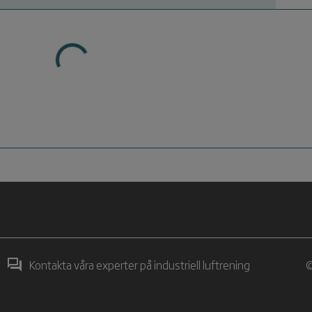
Kontakta våra experter på industriell luftrening
©