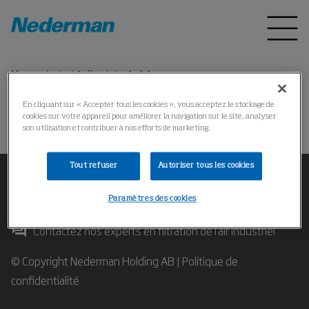
Menu principal
Produits
*
En cliquant sur « Accepter tous les cookies », vous acceptez le stockage de
cookies sur votre appareil pour améliorer la navigation sur le site, analyser
Impossible de trouver le produit
son utilisation et contribuer à nos efforts de marketing.
Tout refuser
Autoriser tous les cookies
Paramètres des cookies
Contactez nos experts en filtration de l'air industriel
© Copyright Nederman Holding AB |
Politique de
confidentialité