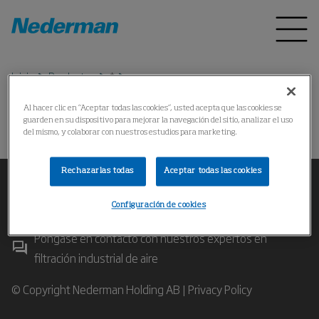
Inicio
Productos
*
Al hacer clic en “Aceptar todas las cookies”, usted acepta que las cookies se
guarden en su dispositivo para mejorar la navegación del sitio, analizar el uso
No se puede encontrar el producto
del mismo, y colaborar con nuestros estudios para marketing.
Rechazarlas todas
Aceptar todas las cookies
Configuración de cookies
Póngase en contacto con nuestros expertos en
filtración industrial de aire
© Copyright Nederman Holding AB |
Privacy Policy