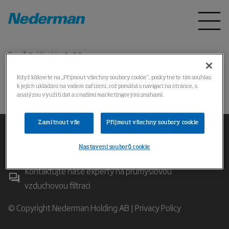
Domů
Výrobky
*
Když kliknete na „Přijmout všechny soubory cookie“, poskytnete tím souhlas
k jejich ukládání na vašem zařízení, což pomáhá s navigací na stránce, s
Produkt nebyl nalezen.
analýzou využití dat a s našimi marketingovými snahami.
Zamítnout vše
Přijmout všechny soubory cookie
Nastavení souborů cookie
Kontaktujte naše experty na průmyslovou
vzduchovou filtraci
© Copyright Nederman Holding AB |
Privacy Policy