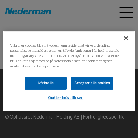
Home
Produkter
*
Vi bruger cookies til, at få vores hjemmeside til at virke ordentligt,
personalisere indhold og reklamer, tilbyde funktioner i forhold til sociale
Kunne ikke finde produktet
medier og analysere vores traffik. Vi deler også information vedrørende din
brug af vores hjemmeside på vores sociale medier, i reklamer og med
analytiske samarbejdspartnere.
Afvis alle
Accepter alle cookies
Cookie - indstillinger
Kontakt vores eksperter i industriel luftfiltrering
© Ophavsret Nederman Holding AB |
Fortrolighedspolitik