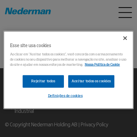
Pagina inicial
Produtos
*
Esse site usa cookies
Could not find the product
Ao clicar em “Aceitar todos os cookies”, você concorda com o armazenamento
de cookies no seu dispositivo para melhorar a navegação no site, analisar o uso
do site e ajudar em nossos esforços de marketing.
Nossa Política de Cookie
Rejeitar todos
Aceitar todos os cookies
Definições de cookies
Contate nossos Especialistas em Filtragem de Ar
Industrial
© Copyright Nederman Holding AB |
Privacy Policy