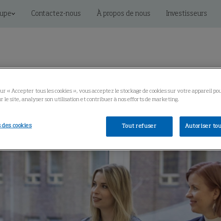
oupe
Contactez-nous
À propos de nous
Investisseurs
ur « Accepter tous les cookies », vous acceptez le stockage de cookies sur votre appareil po
r le site, analyser son utilisation et contribuer à nos efforts de marketing.
uits
Solutions connectées
Entretien
Centre de co
 des cookies
Tout refuser
Autoriser tou