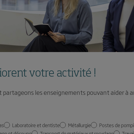
rent votre activité !
 et partageons les enseignements pouvant aider à a
as
Laboratoire et dentiste
Métallurgie
Postes de pompi
age et découpe
Transport de matériaux et recyclage
Travai