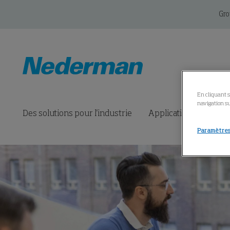
Gr
En cliquant s
navigation su
Des solutions pour l'industrie
Applications
Prod
Paramètres