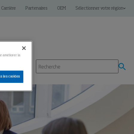
Carrière
Partenaires
OEM
Sélectionner votre région
ur améliorer la
mpétences
s les cookies