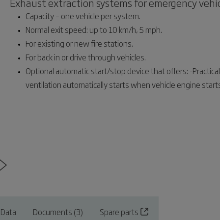
Exhaust extraction systems for emergency vehi
Capacity – one vehicle per system.
Normal exit speed: up to 10 km/h, 5 mph.
For existing or new fire stations.
For back in or drive through vehicles.
Optional automatic start/stop device that offers: -Practical 
ventilation automatically starts when vehicle engine star
 Data
Documents (3)
Spare parts