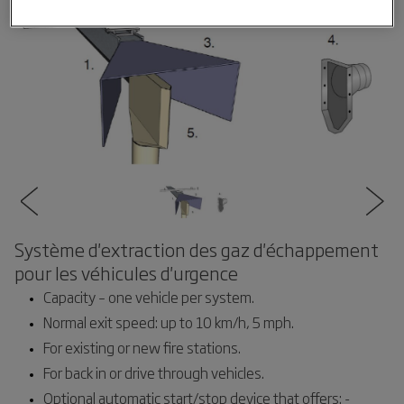
Système d'extraction des gaz d'échappement
pour les véhicules d'urgence
Capacity – one vehicle per system.
Normal exit speed: up to 10 km/h, 5 mph.
For existing or new fire stations.
For back in or drive through vehicles.
Optional automatic start/stop device that offers: -