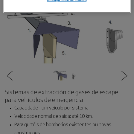
Configuración de cookies
Sistemas de extracción de gases de escape
para vehículos de emergencia
Capacidade - um veículo por sistema
Velocidade normal de saida: até 10 km.
Para qurtéis de bomberios existentes ou novas
construcoes