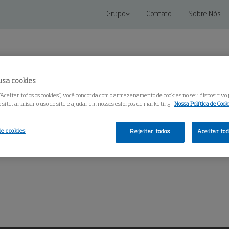
Grupo
Contato
Sobre Nós
usa cookies
“Aceitar todos os cookies”, você concorda com o armazenamento de cookies no seu dispositivo
site, analisar o uso do site e ajudar em nossos esforços de marketing.
Nossa Política de Cook
oluções de Conectividade
Serviços
Centro de Conheci
de cookies
Rejeitar todos
Aceitar tod