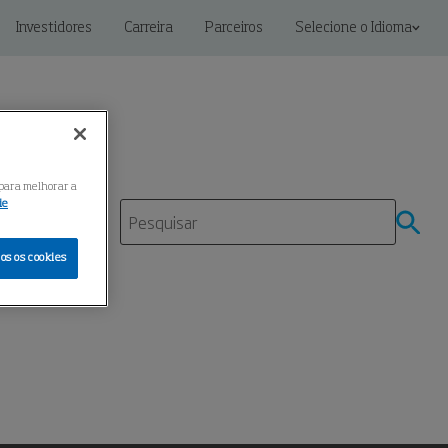
Investidores
Carreira
Parceiros
Selecione o Idioma
 para melhorar a
ie
mento
os os cookies