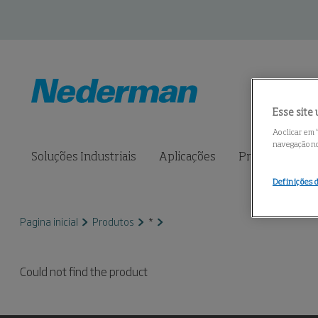
Esse site 
Ao clicar em 
navegação no 
Soluções Industriais
Aplicações
Produtos
S
Definições 
Pagina inicial
Produtos
*
Could not find the product