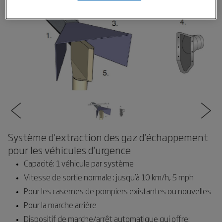
Système d'extraction des gaz d'échappement
pour les véhicules d'urgence
Capacité: 1 véhicule par système
Vitesse de sortie normale : jusqu’à 10 km/h, 5 mph
Pour les casernes de pompiers existantes ou nouvelles
Pour la marche arrière
Dispositif de marche/arrêt automatique qui offre: 