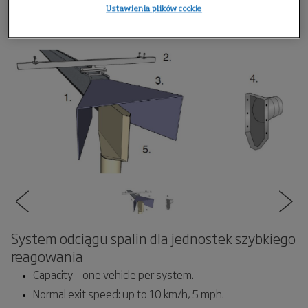
Ustawienia plików cookie
System odciągu spalin dla jednostek szybkiego
reagowania
Capacity – one vehicle per system.
Normal exit speed: up to 10 km/h, 5 mph.