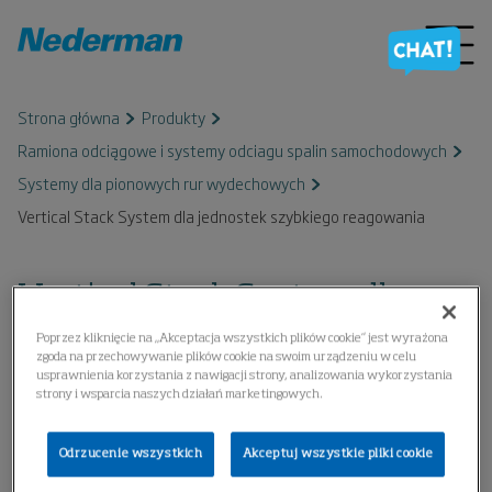
Strona główna
Produkty
Ramiona odciągowe i systemy odciagu spalin samochodowych
Systemy dla pionowych rur wydechowych
Vertical Stack System dla jednostek szybkiego reagowania
Vertical Stack System dla
jednostek szybkiego
Poprzez kliknięcie na „Akceptacja wszystkich plików cookie” jest wyrażona
zgoda na przechowywanie plików cookie na swoim urządzeniu w celu
usprawnienia korzystania z nawigacji strony, analizowania wykorzystania
reagowania
strony i wsparcia naszych działań marketingowych.
Odrzucenie wszystkich
Akceptuj wszystkie pliki cookie