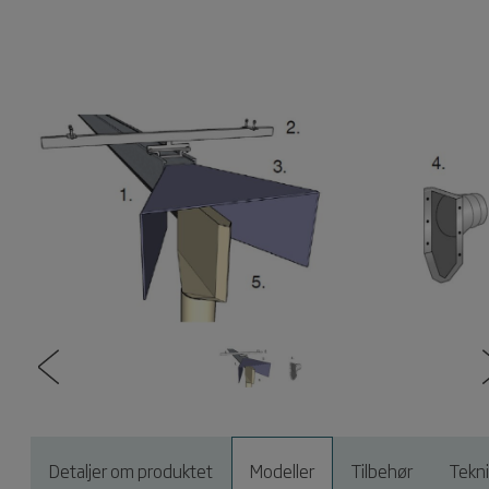
Detaljer om produktet
Modeller
Tilbehør
Tekn