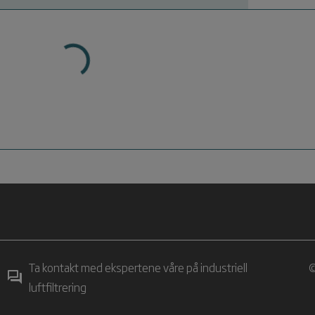
Ta kontakt med ekspertene våre på industriell
©
luftfiltrering