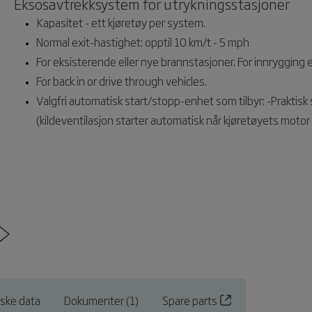
Eksosavtrekksystem for utrykningsstasjoner
Kapasitet - ett kjøretøy per system.
Normal exit-hastighet: opptil 10 km/t - 5 mph
For eksisterende eller nye brannstasjoner. For innrygging el
For back in or drive through vehicles.
Valgfri automatisk start/stopp-enhet som tilbyr: -Praktisk st
(kildeventilasjon starter automatisk når kjøretøyets motor
iske data
Dokumenter (1)
Spare parts