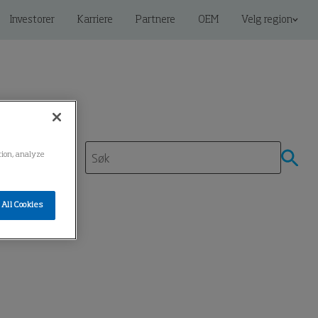
Investorer
Karriere
Partnere
OEM
Velg region
ation, analyze
All Cookies