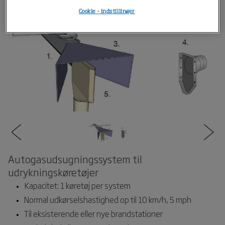
Cookie - indstillinger
Autogasudsugningssystem til
udrykningskøretøjer
Kapacitet: 1 køretøj per system
Normal udkørselshastighed op til 10 km/h, 5 mph
Til eksisterende eller nye brandstationer